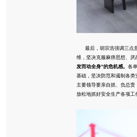
最后，胡宗浩强调三点
维，坚决克服麻痹思想、厌
发而动全身”的危机感。
各
基础，坚决防范和遏制各类
主要领导要亲自抓、负总责
放松地抓好安全生产各项工