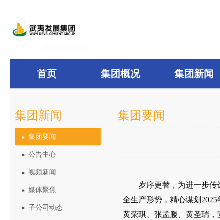
首页
集团概况
集团新闻
集团新闻
集团要闻
集团要闻
■
公告中心
■
视频新闻
■
岁序更替，为进一步传
媒体聚焦
■
全生产形势，精心谋划202
子公司动态
■
黄荣琪、张孟媵、黄圣瑞，