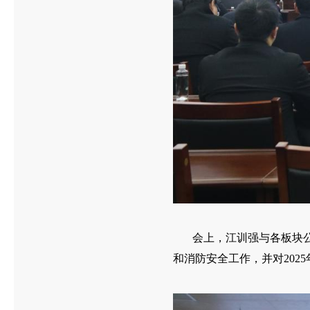
会上，江训强与各板块公司
和消防安全工作，并对202