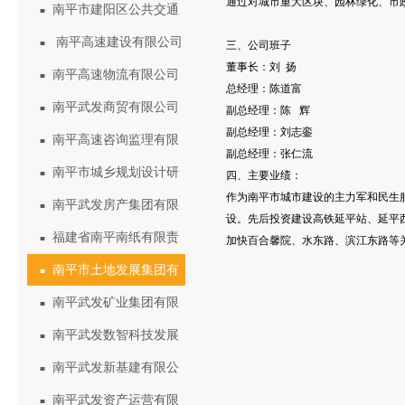
通过对城市重大区块、园林绿化、市
南平市建阳区公共交通
■
有限公司
南平高速建设有限公司
■
三、公司班子
董事长：刘 扬
（建设集团）
南平高速物流有限公司
■
总经理：陈道富
南平武发商贸有限公司
■
副总经理：陈 辉
副总经理：刘志銮
南平高速咨询监理有限
■
副总经理：张仁流
公司
南平市城乡规划设计研
■
四、主要业绩：
作为南平市城市建设的主力军和民生
究院 有限责任公司
南平武发房产集团有限
■
设。先后投资建设高铁延平站、延平
公司
福建省南平南纸有限责
■
加快百合馨院、水东路、滨江东路等
任公司
南平市土地发展集团有
■
限公司
南平武发矿业集团有限
■
公司
南平武发数智科技发展
■
有限公司
南平武发新基建有限公
■
司
南平武发资产运营有限
■