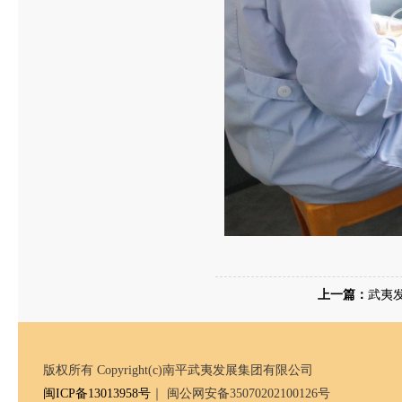
上一篇：
武夷发
版权所有 Copyright(c)南平武夷发展集团有限公司
闽ICP备13013958号
｜ 闽公网安备35070202100126号