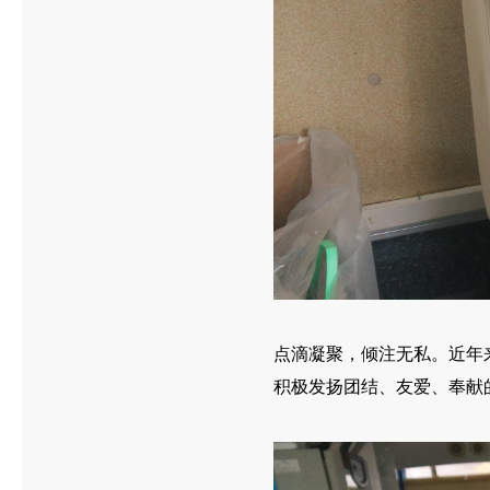
点滴凝聚，倾注无私。近年
积极发扬团结、友爱、奉献