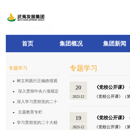
首页
集团概况
集团新闻
专题学习
专题学习
树立和践行正确政绩观
■
20
《党校公开课》
学习教育
深入贯彻中央八项规定
■
《党校公开课》（
2023-12
精神学习教育
深入学习贯彻党的二十
■
届四中全会精神
主题教育专栏
■
19
《党校公开课》
学习贯彻党的二十大精
■
《党校公开课》（
2023-12