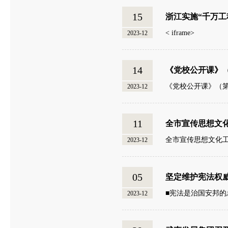
15
浙江实施“千万工
< iframe>
2023-12
14
《党校公开课》
《党校公开课》（
2023-12
11
全市宣传思想文
全市宣传思想文化
2023-12
05
坚定维护宪法权
■宪法是治国安邦
2023-12