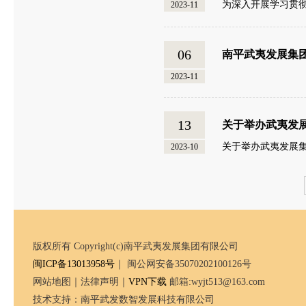
为深入开展学习贯彻
2023-11
06
南平武夷发展集
2023-11
13
关于举办武夷发
关于举办武夷发展
2023-10
版权所有 Copyright(c)南平武夷发展集团有限公司
闽ICP备13013958号
｜ 闽公网安备35070202100126号
网站地图｜法律声明｜
VPN下载
邮箱:wyjt513@163.com
技术支持：南平武发数智发展科技有限公司