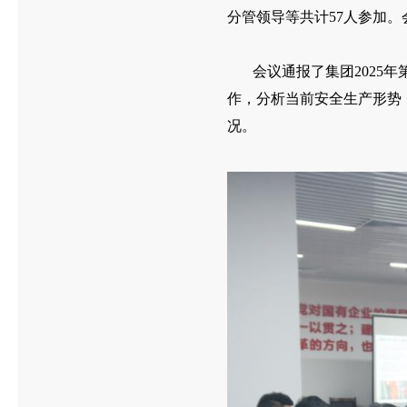
分管领导等共计57人参加
会议通报了集团2025年
作，分析当前安全生产形势
况。